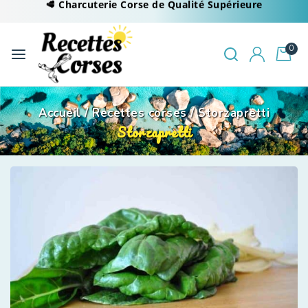
🥩 Charcuterie Corse de Qualité Supérieure
0
Accueil
/
Recettes corses
/
Storzapretti
Storzapretti