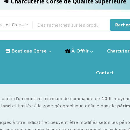
Recher
Boutique Corse
À Offrir
Charcuter
Contact
é à partir d’un montant minimum de commande de
10 €
, moyenn
iland
et limitée à la zone géographique définie dans le
périm
qués à titre indicatif et peuvent être modifiés selon les péri
aucune compensation financière, remboursement ou indemnité