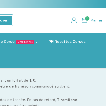
0
Panier
cher
ie Corse
🍽️ Recettes Corses
Offre Limitée
ant un forfait de
1 €
.
ètre de livraison
communiqué au client.
odes de l’année. En cas de retard,
Tiramiland
 ne pourra être exigée.