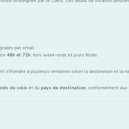
dresse renseignée par le Client. Les délais de livraison peuvent
gnalés par email.
ntre
48h et 72h
, hors week-ends et jours fériés.
nt s’étendre à plusieurs semaines selon la destination et la n
oids du colis
et du
pays de destination
, conformément aux t