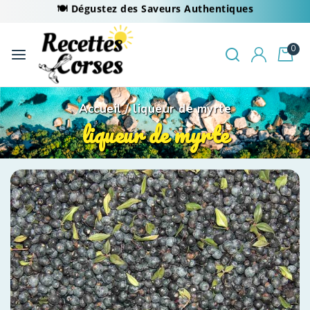
🍽️ Dégustez des Saveurs Authentiques
0
Accueil
/
liqueur de myrte
liqueur de myrte