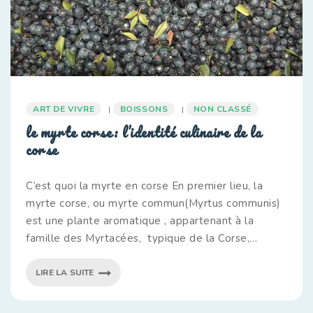
ART DE VIVRE
BOISSONS
NON CLASSÉ
|
|
le myrte corse: l’identité culinaire de la
corse
C’est quoi la myrte en corse En premier lieu, la
myrte corse, ou myrte commun(Myrtus communis)
est une plante aromatique , appartenant à la
famille des Myrtacées, typique de la Corse,
connue pour ses feuilles persistantes, ses fleurs
blanches ou roses et ses baies bleu-noir . En outre,
LIRE LA SUITE
le myrte est non seulement apprécié pour…