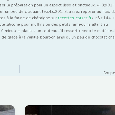
 la préparation pour un aspect lisse et onctueux. »;i:3;s:91:
r un peu de craquant ! »;i:4;s:201: »Laissez reposer au frais 
tes à la farine de châtaigne sur
recettes-corses.fr
« ;i:5;s:144:
le silicone pour muffins ou des petits ramequins allant au
10 minutes, plantez un couteau s’il ressort « sec » le muffin est
e de glace à la vanille bourbon ainsi qu’un peu de chocolat cha
Soupe