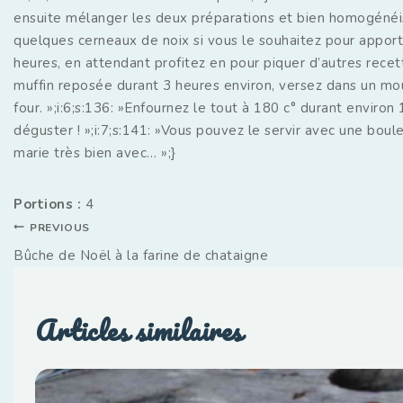
ensuite mélanger les deux préparations et bien homogénéiser
quelques cerneaux de noix si vous le souhaitez pour apporte
heures, en attendant profitez en pour piquer d’autres recet
muffin reposée durant 3 heures environ, versez dans un mou
four. »;i:6;s:136: »Enfournez le tout à 180 c° durant environ 
déguster ! »;i:7;s:141: »Vous pouvez le servir avec une boul
marie très bien avec… »;}
Portions :
4
PREVIOUS
Bûche de Noël à la farine de chataigne
Articles similaires