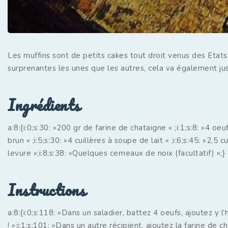
Les muffins sont de petits cakes tout droit venus des Etats
surprenantes les unes que les autres, cela va également ju
Ingrédients
a:8:{i:0;s:30: »200 gr de farine de chataigne « ;i:1;s:8: »4 oe
brun « ;i:5;s:30: »4 cuillères à soupe de lait « ;i:6;s:45: »2,5
levure »;i:8;s:38: »Quelques cerneaux de noix (facultatif) »;}
Instructions
a:8:{i:0;s:118: »Dans un saladier, battez 4 oeufs, ajoutez y l’
! »;i:1;s:101: »Dans un autre récipient, ajoutez la farine de 