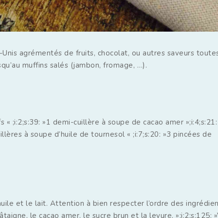
-Unis agrémentés de fruits, chocolat, ou autres saveurs toutes
squ’au muffins salés (jambon, fromage, …).
ufs « ;i:2;s:39: »1 demi-cuillère à soupe de cacao amer »;i:4;s:2
 cuillères à soupe d’huile de tournesol « ;i:7;s:20: »3 pincées de
huile et le lait. Attention à bien respecter l’ordre des ingrédie
châtaigne, le cacao amer, le sucre brun et la levure. »;i:2;s:125