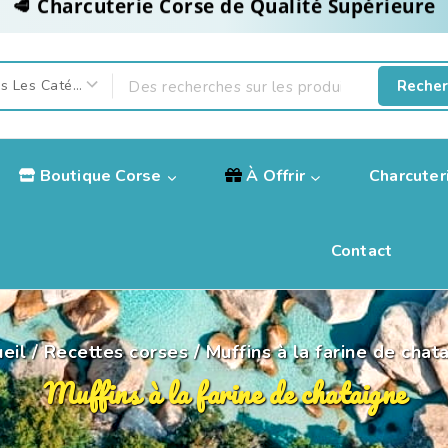
Recher
Boutique Corse
À Offrir
Charcuter
Contact
eil
/
Recettes corses
/
Muffins à la farine de chat
Muffins à la farine de chataigne