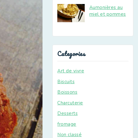
Aumonières au
miel et pommes
Categories
Art de vivre
Biscuits
Boissons
Charcuterie
Desserts
fromage
Non classé