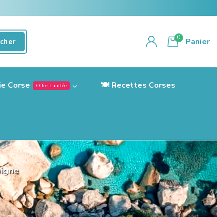
0
Panier
cher
ie Corse
🍽️ Recettes Corses
Offre Limitée
aigne