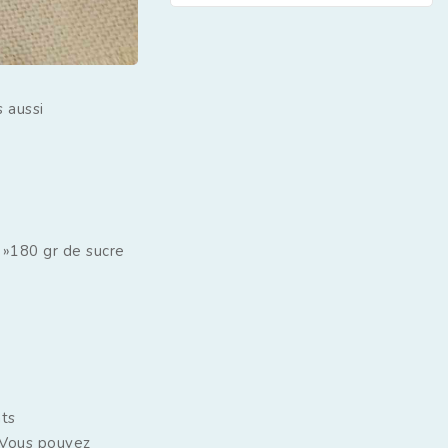
 aussi
1: »180 gr de sucre
nts
: »Vous pouvez