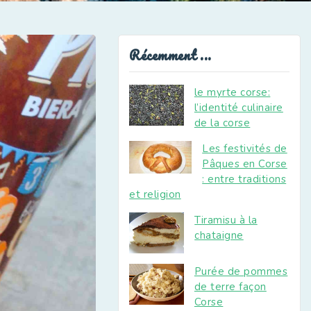
Récemment ...
le myrte corse:
l’identité culinaire
de la corse
Les festivités de
Pâques en Corse
: entre traditions
et religion
Tiramisu à la
chataigne
Purée de pommes
de terre façon
Corse