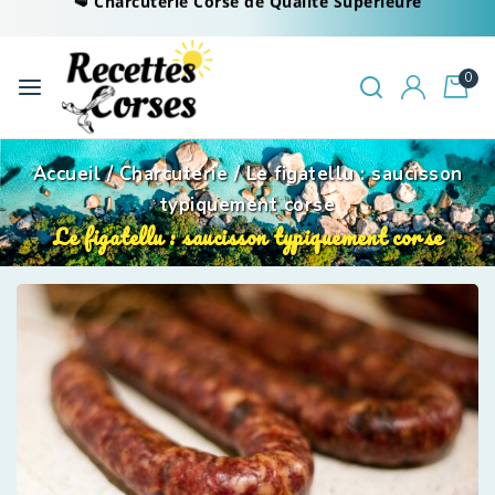
0
Accueil
/
Charcuterie
/
Le figatellu : saucisson
typiquement corse
Le figatellu : saucisson typiquement corse