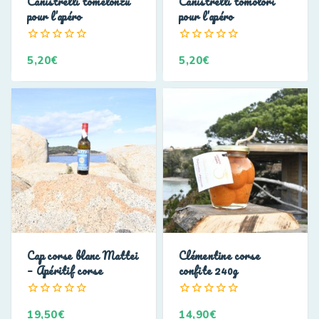
Canistrelli tomelonzu
Canistrelli tomolori
pour l’apéro
pour l’apéro
0
0
5,20
€
5,20
€
de
de
5
5
Cap corse blanc Mattei
Clémentine corse
– Apéritif corse
confite 240g
0
0
19,50
€
14,90
€
de
de