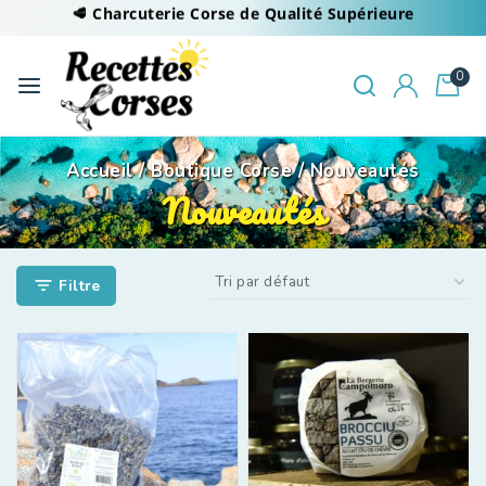
🥩 Charcuterie Corse de Qualité Supérieure
0
Accueil
/
Boutique Corse
/
Nouveautés
Nouveautés
Filtre