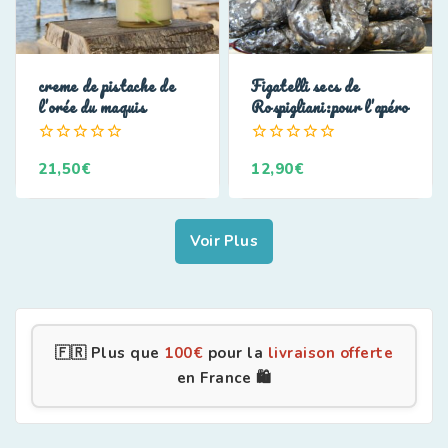
creme de pistache de
Figatelli secs de
l’orée du maquis
Rospigliani:pour l’apéro
0
0
21,50
€
12,90
€
de
de
5
5
Voir Plus
🇫🇷 Plus que
100
€
pour la
livraison offerte
en France 🛍️