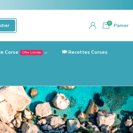
0
Panier
cher
ie Corse
🍽️ Recettes Corses
Offre Limitée