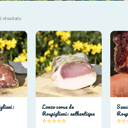
6
résultats
gliani:
Lonzo corse de
Sauci
Rospigliani: authentique
Rospi
0
0