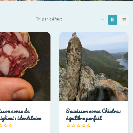
sson corse de
Saucisson corse Chiatra:
gliani: identitaire
équilibre parfait
0