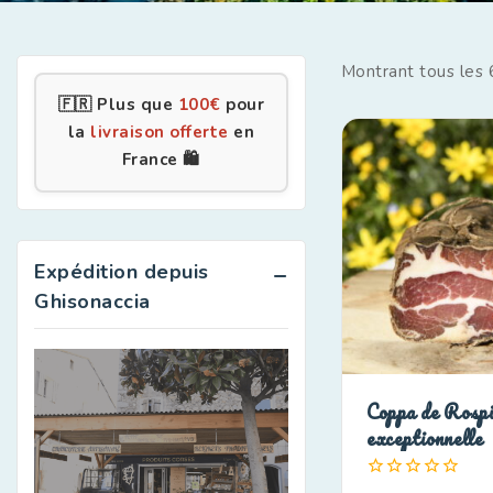
Montrant tous les
🇫🇷 Plus que
100
€
pour
la
livraison offerte
en
France 🛍️
Expédition depuis
Ghisonaccia
Coppa de Rospi
exceptionnelle
0