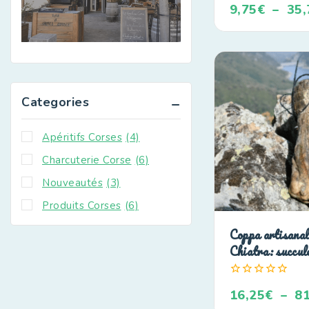
9,75
€
–
35,
de
5
Categories
Apéritifs Corses
(4)
Charcuterie Corse
(6)
Nouveautés
(3)
Produits Corses
(6)
Coppa artisanal
Chiatra: succul
0
16,25
€
–
81
de
5