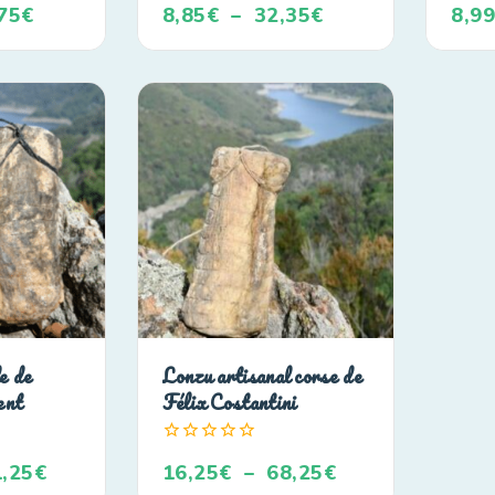
75
€
8,85
€
–
32,35
€
8,9
de
de
5
5
e de
Lonzu artisanal corse de
ent
Félix Costantini
0
,25
€
16,25
€
–
68,25
€
de
5