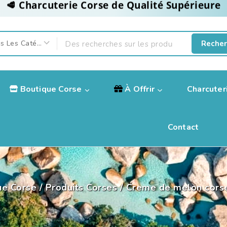
Recher
Boutique Corse
À Offrir
Charcuter
Contact
ue Corse
/
Produits Corses
/
Creme de melon corse