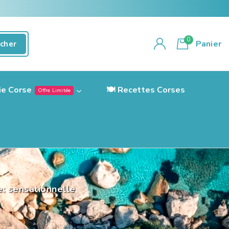
0
Panier
cher
ie Corse
🍽️ Recettes Corses
Offre Limitée
: sensationnelle