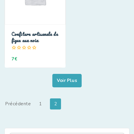
Confiture artisanale de
figue aux noix
0
7
€
de
5
Voir Plus
Précédente
1
2