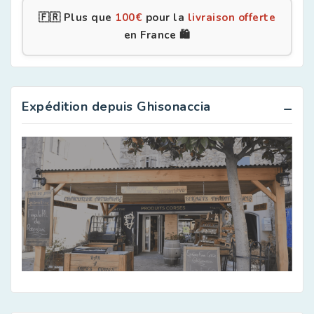
🇫🇷 Plus que
100
€
pour la
livraison offerte
en France 🛍️
Expédition depuis Ghisonaccia
Apéritifs Corses
Aromates
Biscuits et gateaux corses
Canistrellis Corses
Charcuterie Corse