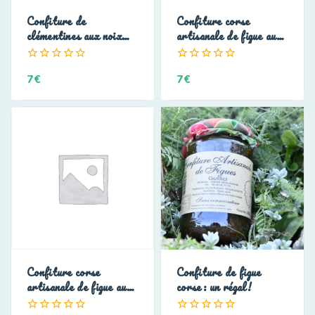
Confiture de
Confiture corse
clémentines aux noix
artisanale de figue aux
guidici
Amandes Guidici
0
0
7
€
7
€
de
de
5
5
Confiture corse
Confiture de figue
artisanale de figue aux
corse: un régal!
noisettes Guidicci