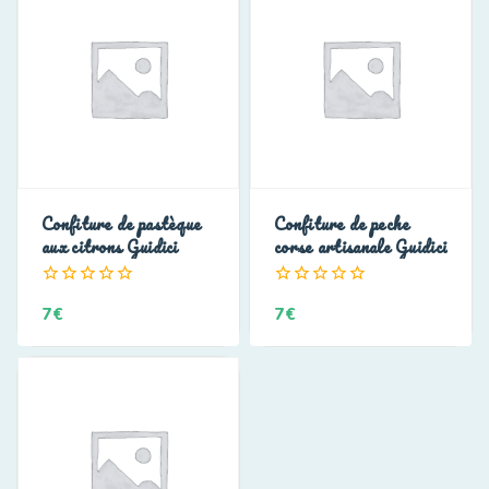
Confiture de pastèque
Confiture de peche
aux citrons Guidici
corse artisanale Guidici
0
0
7
€
7
€
de
de
5
5