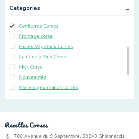
Châtaigne et dérivés Corses
Categories
Condiments Corses
Confitures Corses
Fromage corse
Huiles Végétaux Corses
La Cave à Vins Corses
Miel Corse
Nouveautés
Paniers gourmands corses
Plats cuisinés Corses
Produits Bio Corses
Produits Corses
Recettes Corses
Spiritueux Corses
780 Avenue du 9 Septembre, 20240 Ghisonaccia
Terrines et Pâtés Corses