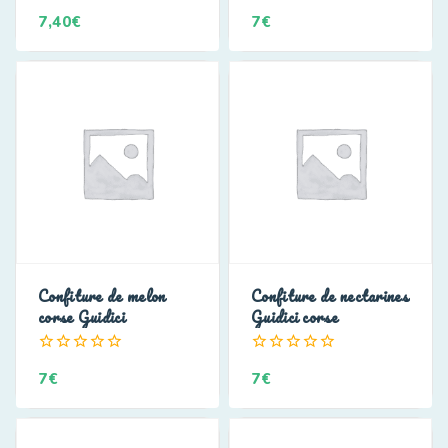
0
0
7,40
€
7
€
de
de
5
5
Confiture de melon
Confiture de nectarines
corse Guidici
Guidici corse
0
0
7
€
7
€
de
de
5
5