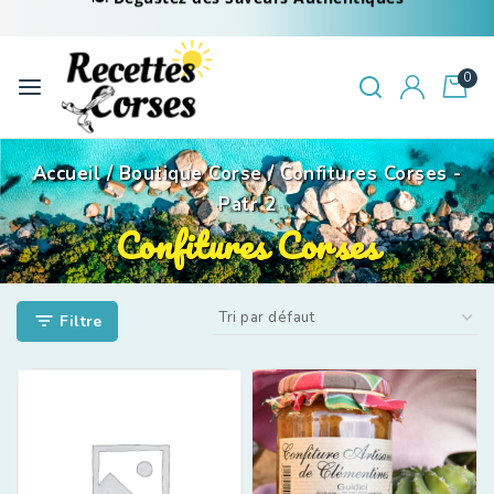
0
Accueil
/
Boutique Corse
/
Confitures Corses
-
Patr 2
Confitures Corses
Filtre