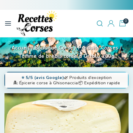
🍽️ Dégustez des Saveurs Authentiques
0
Accueil
/
Boutique Corse
/
Produits Corses
/
Tomme de brebis corse d’Ortolu 200g
⭐️ 5/5 (avis Google)
🌿 Produits d’exception
🏝️ Épicerie corse à Ghisonaccia
📦 Expédition rapide