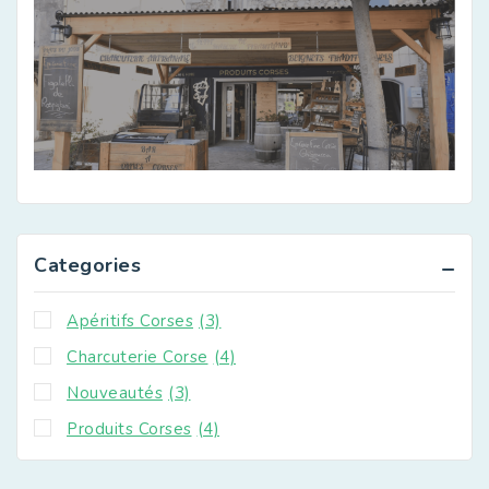
Categories
Apéritifs Corses
(3)
Charcuterie Corse
(4)
Nouveautés
(3)
Produits Corses
(4)