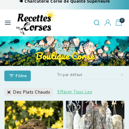
🥩 Charcuterie Corse de Qualité Supérieure
0
Accueil
/
Boutique Corse
Boutique Corse
Filtre
Effacer Tous Les
Des Plats Chauds