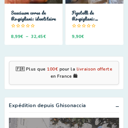
Saucisson corse de
Figatelli de
Rospigliani: identitaire
Rospigliani:
extraordinaire
0
0
8,99
€
–
32,45
€
9,90
€
de
de
5
5
🇫🇷 Plus que
100
€
pour la
livraison offerte
en France 🛍️
Expédition depuis Ghisonaccia