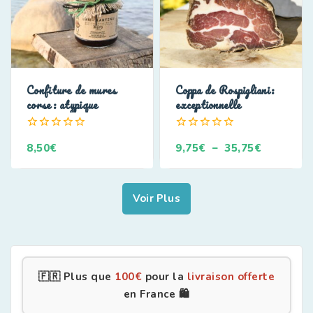
Confiture de mures
Coppa de Rospigliani:
corse: atypique
exceptionnelle
0
0
8,50
€
9,75
€
–
35,75
€
de
de
5
5
Voir Plus
🇫🇷 Plus que
100
€
pour la
livraison offerte
en France 🛍️