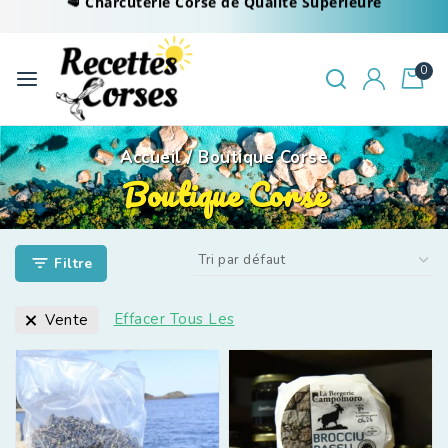
0
Accueil
/
Boutique Corse
Boutique Corse
Filtre
Effacer Tous Les
Vente