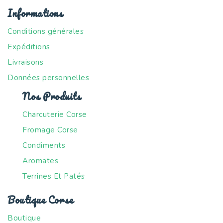
Plats cuisinés Corses
(8)
Informations
Produits Bio Corses
(6)
Conditions générales
Produits Corses
(139)
Expéditions
Spiritueux Corses
(13)
Livraisons
Terrines et Pâtés Corses
(12)
Données personnelles
Nos Produits
Charcuterie Corse
Fromage Corse
Condiments
Aromates
Terrines Et Patés
Boutique Corse
Boutique