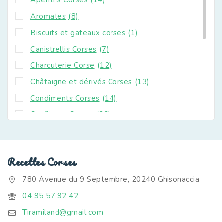
Aromates
(8)
Biscuits et gateaux corses
(1)
Canistrellis Corses
(7)
Charcuterie Corse
(12)
Châtaigne et dérivés Corses
(13)
Condiments Corses
(14)
Confitures Corses
(23)
Fromage corse
(6)
Huiles Végétaux Corses
(4)
Recettes Corses
La Cave à Vins Corses
(21)
780 Avenue du 9 Septembre, 20240 Ghisonaccia
Miel Corse
(4)
04 95 57 92 42
Nouveautés
(57)
Tiramiland@gmail.com
Paniers gourmands corses
(1)