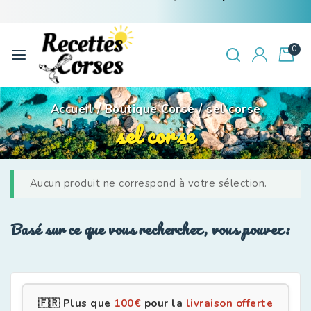
0
Accueil
/
Boutique Corse
/
sel corse
sel corse
Aucun produit ne correspond à votre sélection.
Basé sur ce que vous recherchez, vous pouvez:
🇫🇷 Plus que
100
€
pour la
livraison offerte