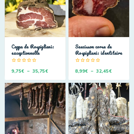
Coppa de Rospigliani:
Saucisson corse de
exceptionnelle
Rospigliani: identitaire
0
0
9,75
€
–
35,75
€
8,99
€
–
32,45
€
de
de
5
5