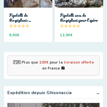
Figatelli de
Figatelli secs de
Rospigliani:
Rospigliani:pour l’apéro
extraordinaire
0
0
9,90
€
12,90
€
de
de
5
5
🇫🇷 Plus que
100
€
pour la
livraison offerte
en France 🛍️
Expédition depuis Ghisonaccia