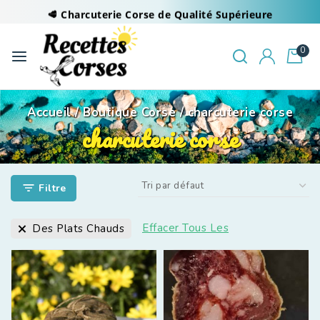
🥩 Charcuterie Corse de Qualité Supérieure
0
Accueil
/
Boutique Corse
/
charcuterie corse
charcuterie corse
Filtre
Effacer Tous Les
Des Plats Chauds