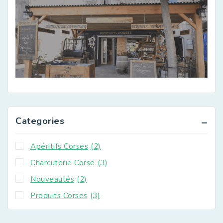
Categories
Apéritifs Corses
(2)
Charcuterie Corse
(3)
Nouveautés
(2)
Produits Corses
(3)