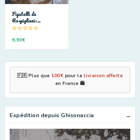
Figatelli de
Rospigliani:
extraordinaire
0
9,90
€
de
5
🇫🇷 Plus que
100
€
pour la
livraison offerte
en France 🛍️
Expédition depuis Ghisonaccia