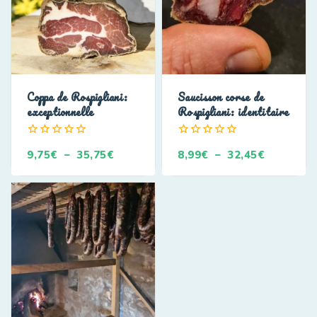
Coppa de Rospigliani:
Saucisson corse de
exceptionnelle
Rospigliani: identitaire
0
0
9,75
€
–
35,75
€
8,99
€
–
32,45
€
de
de
5
5