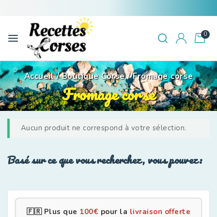
0
Accueil
/
Boutique Corse
/
Fromage corse
Fromage corse
Aucun produit ne correspond à votre sélection.
Basé sur ce que vous recherchez, vous pouvez:
🇫🇷 Plus que
100
€
pour la
livraison offerte