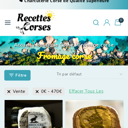
0
Accueil
/
Boutique Corse
/
Fromage corse
Fromage corse
Filtre
Effacer Tous Les
Vente
0
€
-
470
€