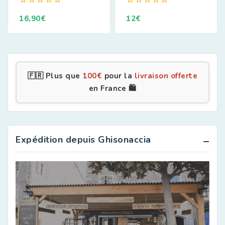
0
0
16,90
€
12
€
de
de
5
5
🇫🇷 Plus que
100
€
pour la
livraison offerte
en France 🛍️
Expédition depuis Ghisonaccia
Apéritifs Corses
Aromates