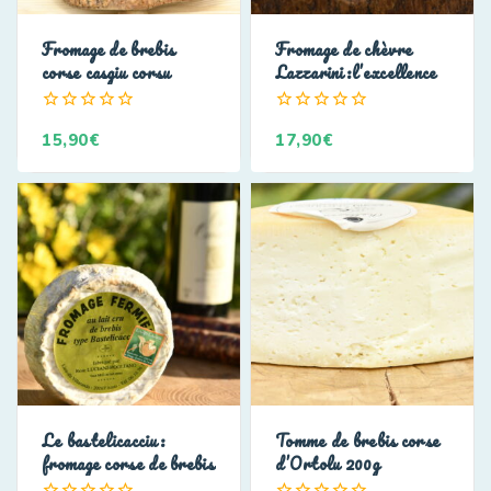
Fromage de brebis
Fromage de chèvre
corse casgiu corsu
Lazzarini:l’excellence
0
0
15,90
€
17,90
€
de
de
5
5
Le bastelicacciu:
Tomme de brebis corse
fromage corse de brebis
d’Ortolu 200g