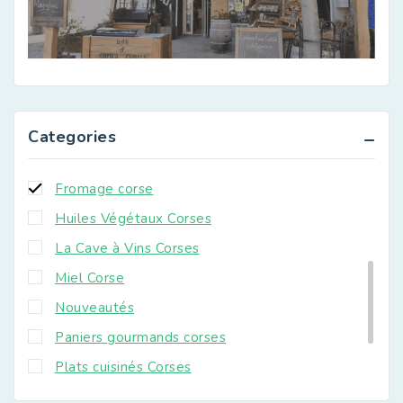
Biscuits et gateaux corses
Canistrellis Corses
Charcuterie Corse
Châtaigne et dérivés Corses
Condiments Corses
Categories
Confitures Corses
Fromage corse
Huiles Végétaux Corses
La Cave à Vins Corses
Miel Corse
Nouveautés
Paniers gourmands corses
Plats cuisinés Corses
Produits Bio Corses