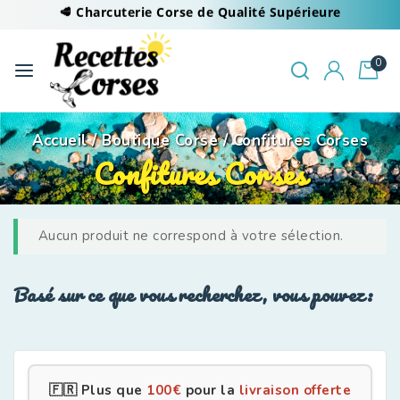
🥩 Charcuterie Corse de Qualité Supérieure
0
Accueil
/
Boutique Corse
/
Confitures Corses
Confitures Corses
Aucun produit ne correspond à votre sélection.
Basé sur ce que vous recherchez, vous pouvez:
🇫🇷 Plus que
100
€
pour la
livraison offerte