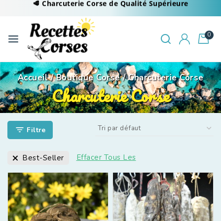
🥩 Charcuterie Corse de Qualité Supérieure
0
Accueil
/
Boutique Corse
/
Charcuterie Corse
Charcuterie Corse
Filtre
Effacer Tous Les
Best-Seller