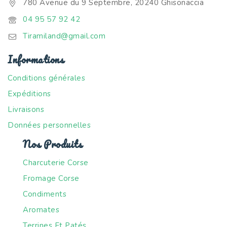
780 Avenue du 9 Septembre, 20240 Ghisonaccia
Produits Bio Corses
04 95 57 92 42
Produits Corses
Tiramiland@gmail.com
Spiritueux Corses
Informations
Terrines et Pâtés Corses
Conditions générales
Expéditions
Livraisons
Données personnelles
Nos Produits
Charcuterie Corse
Fromage Corse
Condiments
Aromates
Terrines Et Patés