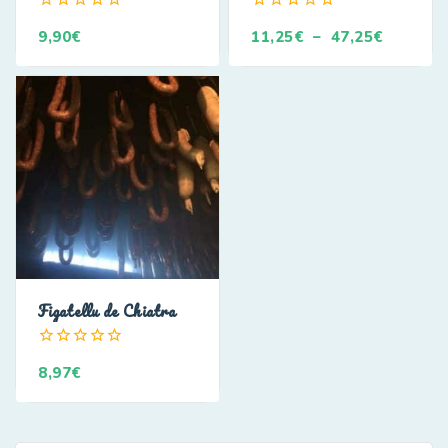
0
0
9,90
€
11,25
€
–
47,25
€
de
de
5
5
Figatellu de Chiatra
0
8,97
€
de
5