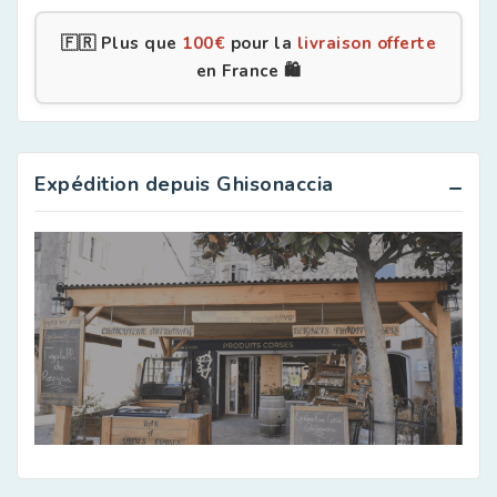
🇫🇷 Plus que
100
€
pour la
livraison offerte
en France 🛍️
Expédition depuis Ghisonaccia
Apéritifs Corses
Aromates