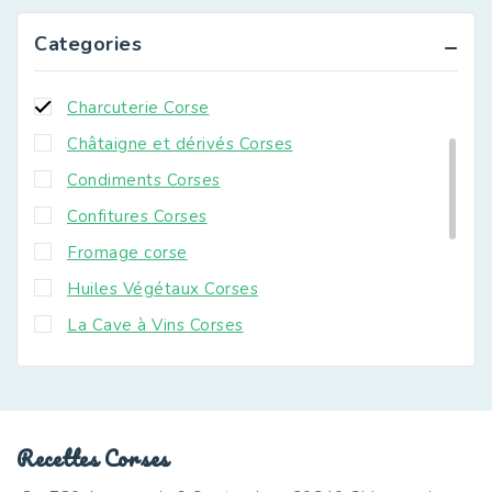
Biscuits et gateaux corses
Categories
Canistrellis Corses
Charcuterie Corse
Châtaigne et dérivés Corses
Condiments Corses
Confitures Corses
Fromage corse
Huiles Végétaux Corses
La Cave à Vins Corses
Miel Corse
Nouveautés
Paniers gourmands corses
Recettes Corses
Plats cuisinés Corses